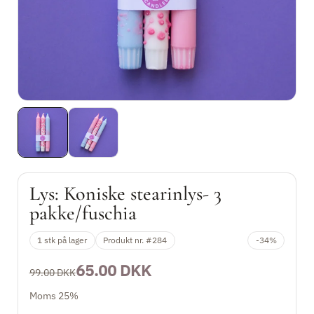
Shop efter tema
Lilledusen
Originale værker
Kontakt
Gavekort
Lys: Koniske stearinlys- 3
pakke/fuschia
1 stk på lager
Produkt nr. #284
-34%
65.00 DKK
99.00 DKK
Moms 25%