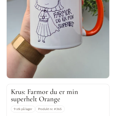
Shop efter tema
Lilledusen
Originale værker
Kontakt
Gavekort
Krus: Farmor du er min
superhelt Orange
9 stk på lager
Produkt nr. #365